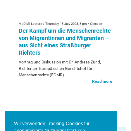
MeDiMi Conference 2024
Summer 2024
MeDiMi Lecture / Thursday, 13 July 2023, 6 pm / Giessen
Der Kampf um die Menschenrechte
Winter 2023/24
von Migrantinnen und Migranten –
aus Sicht eines Straßburger
Summer 2023
Richters
Winter 2022/23
Vortrag und Diskussion mit Dr. Andreas Zünd,
Richter am Europäischen Gerichtshof für
News
Menschenrechte (EGMR)
Read more
Contact
deutsch
Wir verwenden Tracking-Cookies für
anonymisierte Nutzungsstatistiken.