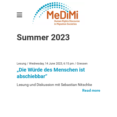
Research Group
Summer 2023
Sub-projects
Researchers
Publications
Lesung / Wednesday, 14 June 2023, 6:15 pm / Giessen
„Die Würde des Menschen ist
Events
abschiebbar“
MeDiMi Conference 2026
Lesung und Diskussion mit Sebastian Nitschke
Read more
Winter 2025/26
Summer 2025
Winter 2024/25