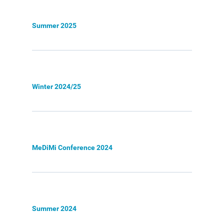
MeDiMi Conference 2024
Summer 2025
Summer 2024
Winter 2023/24
Summer 2023
Winter 2024/25
Winter 2022/23
News
Contact
MeDiMi Conference 2024
deutsch
Summer 2024