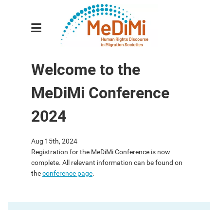
Research Group
Welcome to the
Sub-projects
MeDiMi Conference
Researchers
Publications
2024
Events
Aug 15th, 2024
News
Registration for the MeDiMi Conference is now
complete. All relevant information can be found on
Contact
the
conference page
.
deutsch