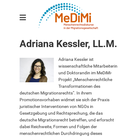
Gesamtprojekt
Adriana Kessler, LL.M.
Teilprojekte
Forscher:innen
Adriana Kessler ist
wissenschaftliche Mitarbeiterin
Projektleiter:innen
und Doktorandin im MeDiMi-
Projekt „Menschenrechtliche
Mitarbeiter:innen
Transformationen des
deutschen Migrationsrechts“. In ihrem
Publikationen
Promotionsvorhaben widmet sie sich der Praxis
juristischer Interventionen von NGOs in
Veranstaltungen
Gesetzgebung und Rechtsprechung, die das
deutsche Migrationsrecht betreffen, und erforscht
Aktuelles
dabei Reichweite, Formen und Folgen der
Kontakt
menschenrechtlichen Durchdringung dieses