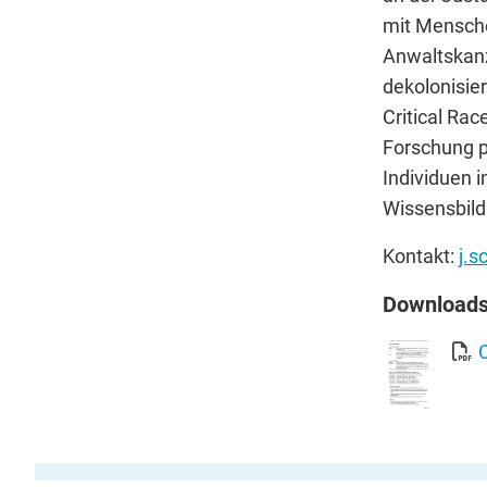
mit Mensche
Anwaltskanz
dekolonisie
Critical Rac
Forschung p
Individuen i
Wissensbild
Kontakt:
j.
Download