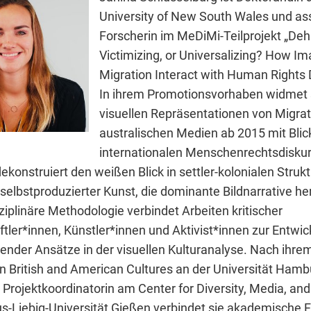
University of New South Wales und ass
Forscherin im MeDiMi-Teilprojekt „De
Victimizing, or Universalizing? How Im
Migration Interact with Human Rights 
In ihrem Promotionsvorhaben widmet s
visuellen Repräsentationen von Migrat
australischen Medien ab 2015 mit Blic
internationalen Menschenrechtsdiskur
konstruiert den weißen Blick in settler-kolonialen Struk
selbstproduzierter Kunst, die dominante Bildnarrative he
sziplinäre Methodologie verbindet Arbeiten kritischer
tler*innen, Künstler*innen und Aktivist*innen zur Entwic
render Ansätze in der visuellen Kulturanalyse. Nach ihre
 in British and American Cultures an der Universität Ham
s Projektkoordinatorin am Center for Diversity, Media, a
us-Liebig-Universität Gießen verbindet sie akademische 