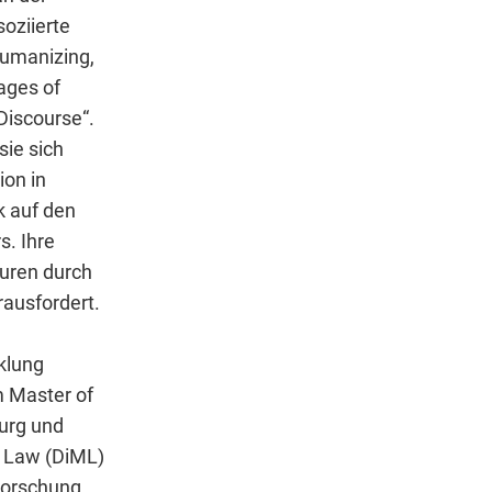
oziierte
humanizing,
ages of
Discourse“.
ie sich
ion in
k auf den
s. Ihre
turen durch
rausfordert.
klung
m Master of
burg und
nd Law (DiML)
Forschung