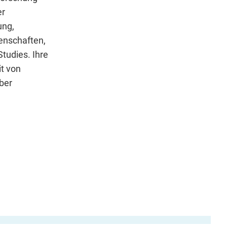
er
ung,
senschaften,
Studies. Ihre
it von
über